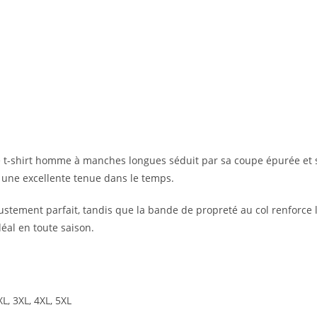
e Ce t-shirt homme à manches longues séduit par sa coupe épurée e
 une excellente tenue dans le temps.
stement parfait, tandis que la bande de propreté au col renforce le
éal en toute saison.
XXL, 3XL, 4XL, 5XL