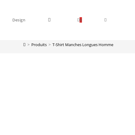
Design
0
Toggle
>
Produits
>
T-Shirt Manches Longues Homme
website
search