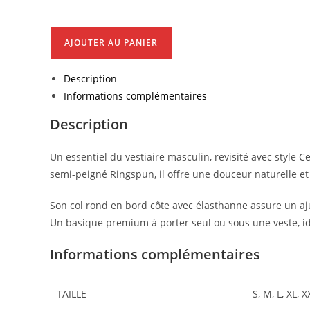
quantité
AJOUTER AU PANIER
de
T-
Description
Shirt
Informations complémentaires
Manches
Longues
Description
Homme
Un essentiel du vestiaire masculin, revisité avec styl
semi-peigné Ringspun, il offre une douceur naturelle et
Son col rond en bord côte avec élasthanne assure un aju
Un basique premium à porter seul ou sous une veste, id
Informations complémentaires
TAILLE
S, M, L, XL, 