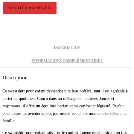
quantité
AJOUTER AU PANIER
de
Pull
Enfant
Col
Rond
DESCRIPTION
INFORMATIONS COMPLÉMENTAIRES
Description
Ce sweatshirt pour enfant deviendra vite leur préféré, tant il est agréable à
porter au quotidien. Conçu dans un mélange de matières douces et
respirantes, il offre un équilibre parfait entre confort et légèreté. Parfait
pour toutes les aventures, des journées d’école aux moments de détente en
famille.
Ce sweatshirt pour enfant mise sur le confort longue durée grâce à un tissu