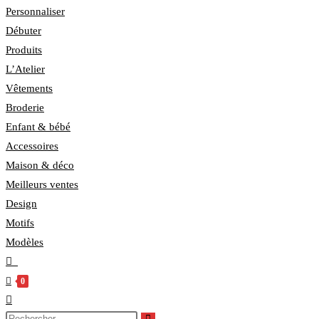
panel.
Personnaliser
Débuter
search
Produits
L’Atelier
Vêtements
Broderie
Enfant & bébé
Accessoires
Maison & déco
Meilleurs ventes
Design
Motifs
Modèles
0
Toggle
website
Rechercher