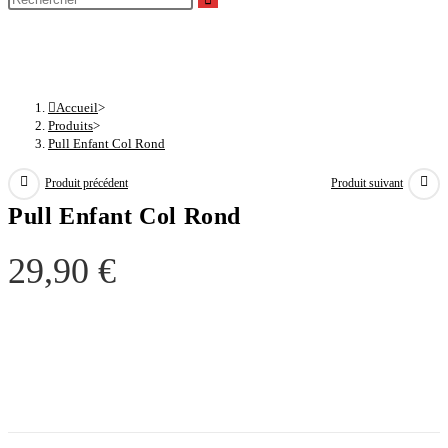
sur
search
Pull Enfant Col Rond
ce
site
Accueil
>
Produits
>
Pull Enfant Col Rond
Produit précédent
Produit suivant
Pull Enfant Col Rond
29,90
€