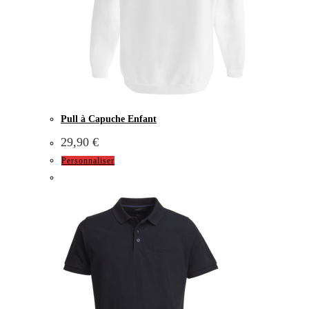
Pull à Capuche Enfant
29,90
€
Personnaliser